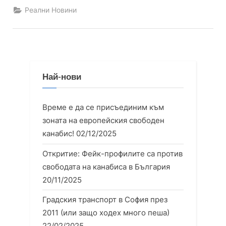
издаването
Реални Новини
на
първия
брой
на
вестник
“Свобода””
Най-нови
Време е да се присъединим към
зоната на европейския свободен
канабис!
02/12/2025
Откритие: Фейк-профилите са против
свободата на канабиса в България
20/11/2025
Градския транспорт в София през
2011 (или защо ходех много пеша)
22/02/2025