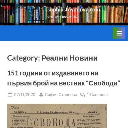
Skip
sophiastoyanova.com
to
онлайн вестник
content
Category:
Реални Новини
151 години от издаването на
първия брой на вестник “Свобода”
Posted
By
on
07/11/2020
София Стоянова
1 Comment
on
151
години
от
издаванет
на