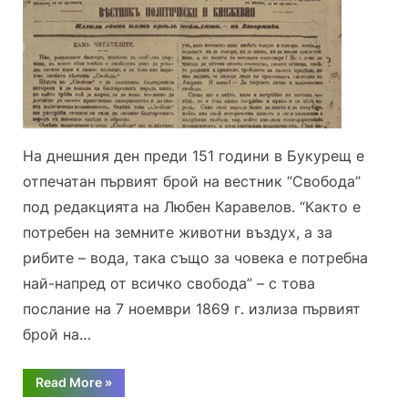
първия
брой
на
вестник
“Свобода”
На днешния ден преди 151 години в Букурещ е
отпечатан първият брой на вестник “Свобода”
под редакцията на Любен Каравелов. “Както е
потребен на земните животни въздух, а за
рибите – вода, така също за човека е потребна
най-напред от всичко свобода” – с това
послание на 7 ноември 1869 г. излиза първият
брой на…
“151
Read More
»
години
от