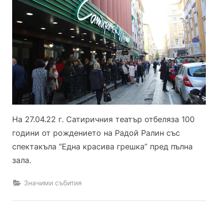
100
години
от
рожде
на
Радой
Ралин
На 27.04.22 г. Сатиричния театър отбеляза 100
години от рождението на Радой Ралин със
спектакъла “Една красива грешка” пред пълна
зала.
Значими събития