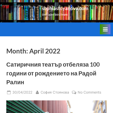
Skip
sophiastoyanova.com
to
онлайн вестник
content
Month:
April 2022
Сатиричния театър отбеляза 100
години от рождението на Радой
Ралин
Posted
By
on
30/04/2022
София Стоянова
No Comments
on
Сатир
театър
отбеля