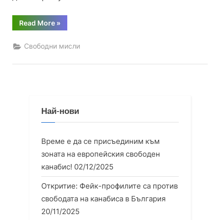
“Откритие:
Read More
»
Фейк-
профилите
са
Свободни мисли
против
свободата
на
канабиса
в
България”
Най-нови
Време е да се присъединим към
зоната на европейския свободен
канабис!
02/12/2025
Откритие: Фейк-профилите са против
свободата на канабиса в България
20/11/2025