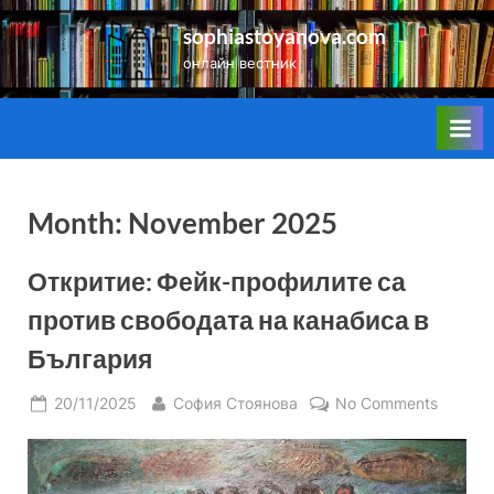
Skip
sophiastoyanova.com
to
онлайн вестник
content
Month:
November 2025
Откритие: Фейк-профилите са
против свободата на канабиса в
България
Posted
By
on
20/11/2025
София Стоянова
No Comments
on
Открит
Фейк-
профил