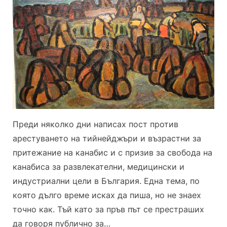
са
против
свобод
на
канаби
в
Българ
Преди няколко дни написах пост против
арестуването на тийнейджъри и възрастни за
притежание на канабис и с призив за свобода на
канабиса за развлекателни, медицински и
индустриални цели в България. Една тема, по
която дълго време исках да пиша, но не знаех
точно как. Тъй като за пръв път се престраших
да говоря публично за…