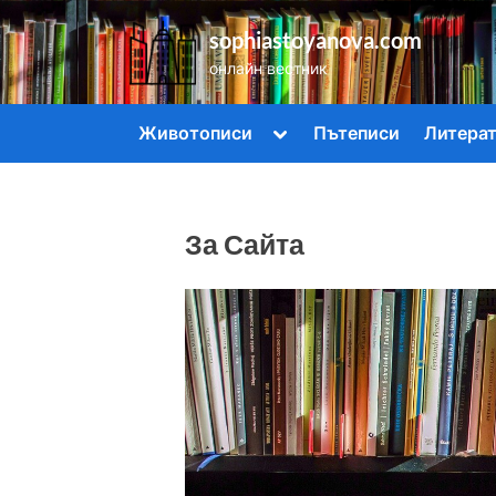
sophiastoyanova.com
онлайн вестник
Животописи
Пътеписи
Литера
За Сайта