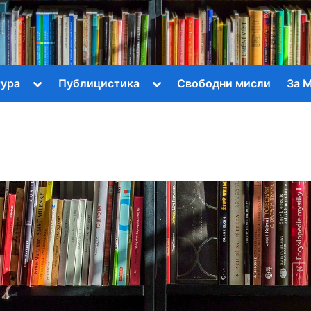
тура
Публицистика
Свободни мисли
За 