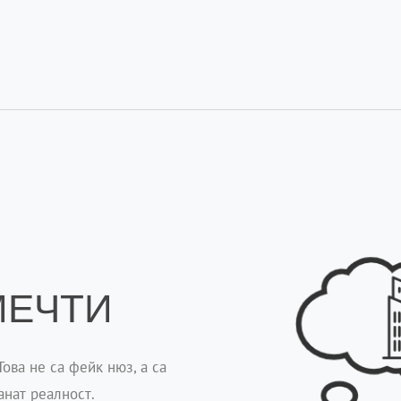
МЕЧТИ
Това не са фейк нюз, а са
анат реалност.