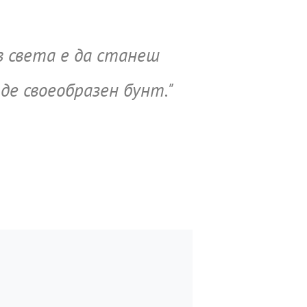
в света е да станеш
де своеобразен бунт."