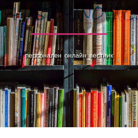
PHIASTOYANOVA.
персонален онлайн вестник